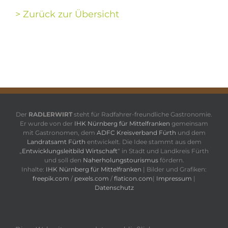
> Zurück zur Übersicht
Der
RADLERWIRT
steht für Radfahrer-freundliche Gastronomie.
Er wurde von der
IHK Nürnberg für Mittelfranken
gemeinsam
mit Gastronomen, dem
ADFC Kreisverband Fürth
und dem
Landratsamt Fürth
entwickelt. Die Idee stammt aus dem
„
Entwicklungsleitbild Wirtschaft
“ in Stadt und Landkreis Fürth
und soll den
Naherholungstourismus
fördern.
Inhalte:
IHK Nürnberg für Mittelfranken
| Bilder und Grafiken:
freepik.com
/
pexels.com
/
flaticon.com
|
Impressum
|
Datenschutz