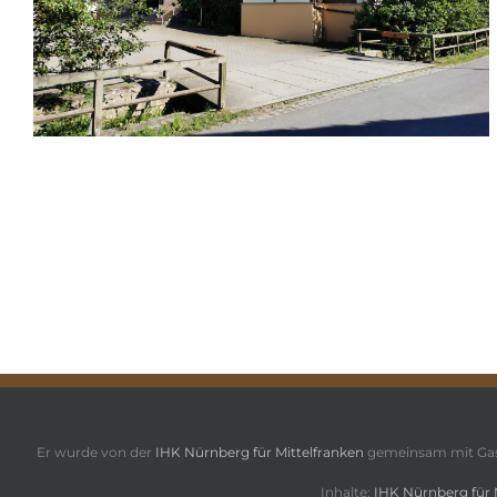
Er wurde von der
IHK Nürnberg für Mittelfranken
gemeinsam mit Ga
Inhalte:
IHK Nürnberg für 