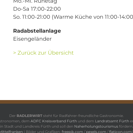
Mo.-Mi. Ruhetag
Do-Sa 17:00-22:00
So. 11:00-21:00 (Warme Küche von 11:00-14:0
Radabstellanlage
Eisengeländer
> Zurück zur Übersicht
Der
RADLERWIRT
steht für Radfahrer-freundliche Gastronomie.
stronomen, dem
ADFC Kreisverband Fürth
und dem
Landratsamt Fürth
en
in Stadt und Landkreis Fürth und soll den
Naherholungstourismus
fördern
Mittelfranken
| Bilder und Grafiken:
freepik.com
/
pexels.com
/
flaticon.com