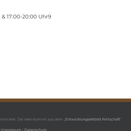
0 & 17:00-20:00 Uhr9
twickelt. Die Idee stammt aus dem „
Entwicklungsleitbild Wirtschaft
“
.
|
Impressum
|
Datenschutz