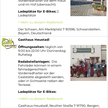
Vorderradhalter vor dem Haus
und im Hof (überwacht)
Ladeplätze für E-Bikes:
2
Ladeplätze
> Mehr zu diesem Radlerwirt
Der Schwan, Am Marktplatz 7 90596, Schwanstetten,
Bayern, Deutschland
Gasthaus Heustadl
Öffnungszeiten:
täglich von
9:00 bis 22:00 Uhr Donnerstag
Ruhetag
Radabstellanlagen:
Die
Fahrräder können in einem
fahrradgerechtem
Vorderradhalter vor der
Gaststätte abgestellt werden,
oder in Sichtweite neben der
Terrasse.
Ladeplätze für E-Bikes:
> Mehr zu diesem Radlerwirt
Gasthaus Heustadl, Reuther Straße 7 91790, Bergen,