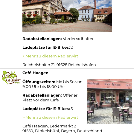
Radabstellanlagen:
Vorderradhalter
Ladeplätze für E-Bikes:
2
> Mehr zu diesem Radlerwirt
Reichelshofen 31, 91628 Reichelshofen
Café Haagen
Öffnungszeiten:
Mo bis So von
9:00 Uhr bis 18:00 Uhr
Radabstellanlagen:
Offener
Platz vor dem Café
Ladeplätze für E-Bikes:
5
> Mehr zu diesem Radlerwirt
Café Haagen, Ledermarkt 2
91550, Dinkelsbühl, Bayern, Deutschland