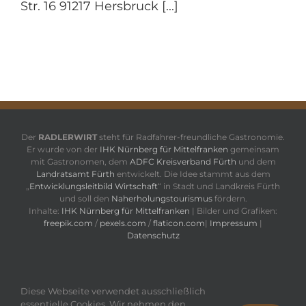
Str. 16 91217 Hersbruck [...]
Der
RADLERWIRT
steht für Radfahrer-freundliche Gastronomie.
Er wurde von der
IHK Nürnberg für Mittelfranken
gemeinsam
mit Gastronomen, dem
ADFC Kreisverband Fürth
und dem
Landratsamt Fürth
entwickelt. Die Idee stammt aus dem
„
Entwicklungsleitbild Wirtschaft
“ in Stadt und Landkreis Fürth
und soll den
Naherholungstourismus
fördern.
Inhalte:
IHK Nürnberg für Mittelfranken
| Bilder und Grafiken:
freepik.com
/
pexels.com
/
flaticon.com
|
Impressum
|
Datenschutz
Diese Webseite verwendet ausschließlich
essentielle Cookies. Wir nehmen den